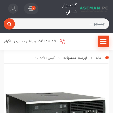
کامپیوتر
0
آسمان
09192812185 ارتباط واتساپ و تلگرام
خانه
فهرست محصولات
کیس hp 8300