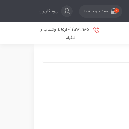
ورود کاربران
سبد خرید شما
0
09192812185 ارتباط واتساپ و
تلگرام