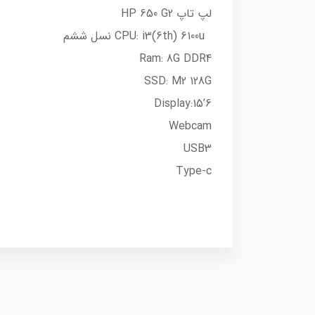
لپ تاپ HP 650 G2
CPU: i3(6th) 6100u نسل ششم
Ram: 8G DDR4
SSD: M2 128G
Display:15’6
Webcam
USB3
Type-c