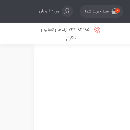
ورود کاربران
سبد خرید شما
0
09192812185 ارتباط واتساپ و
تلگرام