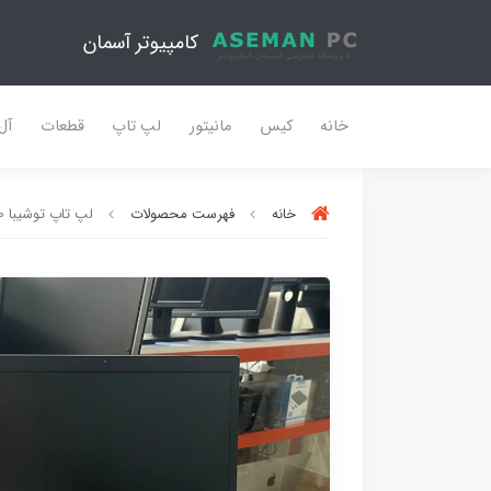
کامپیوتر آسمان
خانه
کیس
مانیتور
لپ تاپ
قطعات
آل
خانه
فهرست محصولات
لپ تاپ توشیبا x40