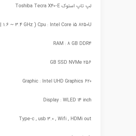
لپ تاپ استوک Toshiba Tecra X40-E
Cpu : Intel Core i5 8250U ( 6 MB Cache | 1.6 ~ 3.4 GHz | نسل هشت )
RAM : 8 GB DDR4
256 GB SSD NVMe
Graphic : Intel UHD Graphics 620
Display : WLED 14 inch
Type-c , usb 3.0 , Wifi , HDMi out