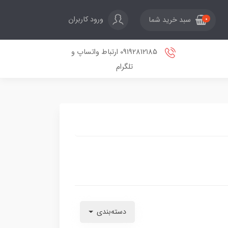
ورود کاربران
سبد خرید شما
0
09192812185 ارتباط واتساپ و
تلگرام
دسته‌بندی