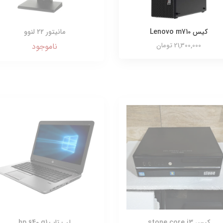
کیس Lenovo m710
مانیتور ۲۲ لنوو
21,300,000 تومان
ناموجود
کیس stone core i3
لپ تاپ hp 640 g1