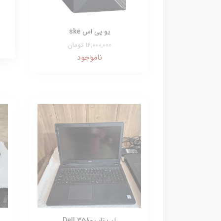
یو پی اس ske
16,000,000 تومان
ناموجود
لپ تاپ Dell 3580