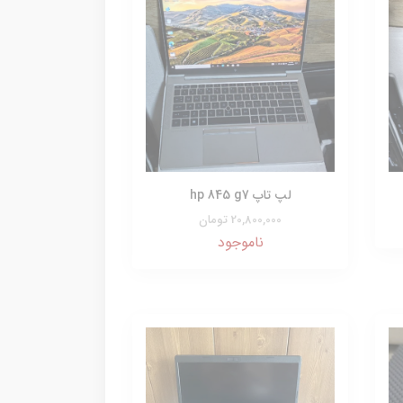
لپ تاپ hp 845 g7
20,800,000 تومان
ناموجود