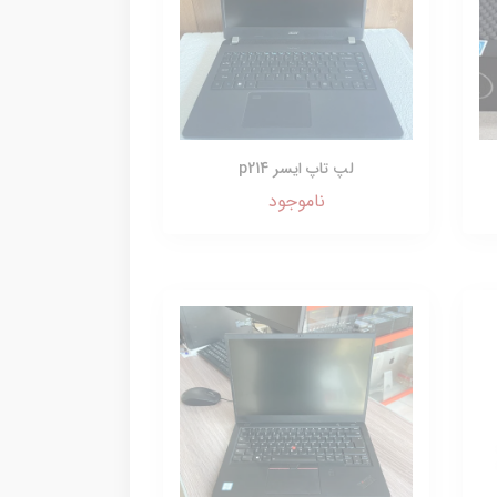
لپ تاپ ایسر p214
ناموجود