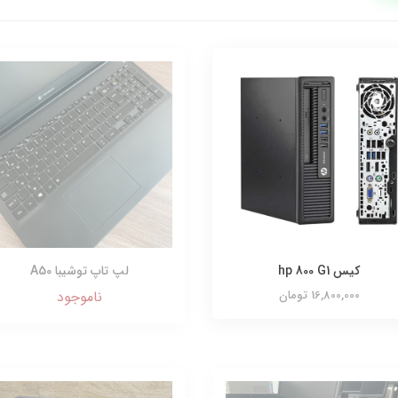
کیس hp 800 G1
لپ تاپ توشیبا A50
16,800,000 تومان
ناموجود